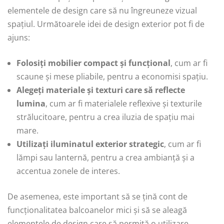
elementele de design care să nu îngreuneze vizual
spațiul. Următoarele idei de design exterior pot fi de
ajuns:
Folosiți mobilier compact și funcțional
, cum ar fi
scaune și mese pliabile, pentru a economisi spațiu.
Alegeți materiale și texturi care să reflecte
lumina
, cum ar fi materialele reflexive și texturile
strălucitoare, pentru a crea iluzia de spațiu mai
mare.
Utilizați iluminatul exterior strategic
, cum ar fi
lămpi sau lanternă, pentru a crea ambianță și a
accentua zonele de interes.
De asemenea, este important să se țină cont de
funcționalitatea balcoanelor mici și să se aleagă
elementele de design care să permită o utilizare