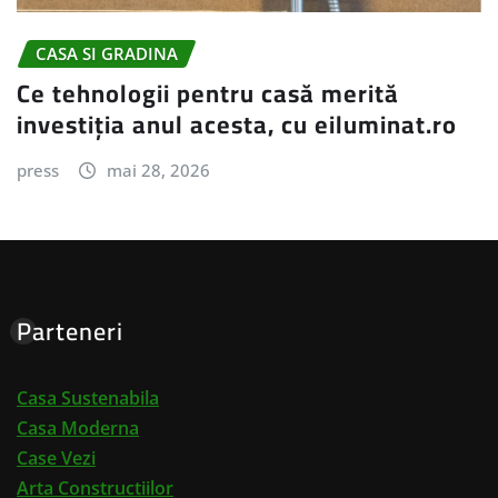
CASA SI GRADINA
Ce tehnologii pentru casă merită
investiția anul acesta, cu eiluminat.ro
press
mai 28, 2026
Parteneri
Casa Sustenabila
Casa Moderna
Case Vezi
Arta Constructiilor