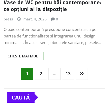
Vase de WC pentru băi contemporane:
ce opțiuni ai la dispoziție
press
mart. 4, 2026
0
O baie contemporană presupune concentrarea pe
partea de funcționalitate și integrarea unui design
minimalist. În acest sens, obiectele sanitare, piesele…
CITEȘTE MAI MULT
Paginație
1
2
…
13
articole
CAUTĂ