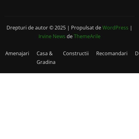
Drepturi de autor © 2025 | Propulsat de
WordPress
|
Irvine News
de
ThemeArile
Amenajari
Casa &
Constructii
Recomandari
D
Gradina