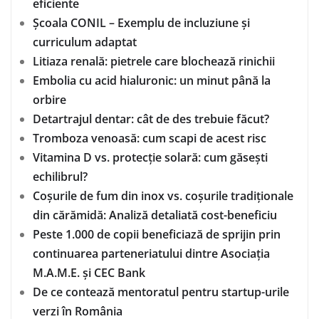
eficiente
Școala CONIL – Exemplu de incluziune și
curriculum adaptat
Litiaza renală: pietrele care blochează rinichii
Embolia cu acid hialuronic: un minut până la
orbire
Detartrajul dentar: cât de des trebuie făcut?
Tromboza venoasă: cum scapi de acest risc
Vitamina D vs. protecție solară: cum găsești
echilibrul?
Coșurile de fum din inox vs. coșurile tradiționale
din cărămidă: Analiză detaliată cost-beneficiu
Peste 1.000 de copii beneficiază de sprijin prin
continuarea parteneriatului dintre Asociația
M.A.M.E. și CEC Bank
De ce contează mentoratul pentru startup-urile
verzi în România