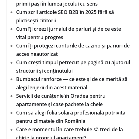
primii pași în lumea jocului cu sens
Cum scrii articole SEO B2B în 2025 fără să
plictisești cititorii
Cum îți creezi jurnalul de pariuri și de ce este
vital pentru progres
Cum îți protejezi conturile de cazino și pariuri de
acces neautorizat
Cum crești timpul petrecut pe pagină cu ajutorul
structurii și conținutului
Bumbacul ranforce — ce este și de ce merită să
alegi lenjerii din acest material
Servicii de curățenie în Oradea pentru
apartamente și case pachete la cheie
Cum să alegi folia solară profesională potrivită
pentru climatele din România
Care e momentul în care trebuie să treci de la
chirie la propriul apartament?