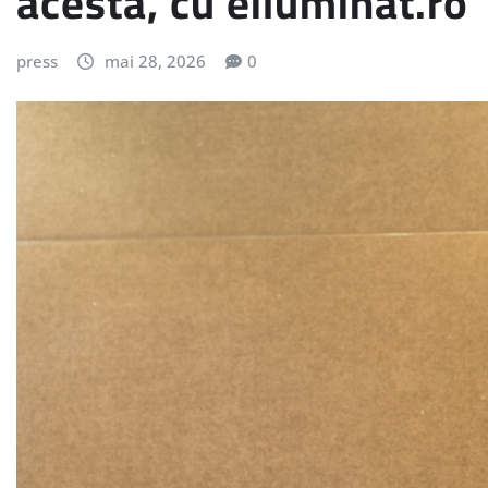
acesta, cu eiluminat.ro
press
mai 28, 2026
0