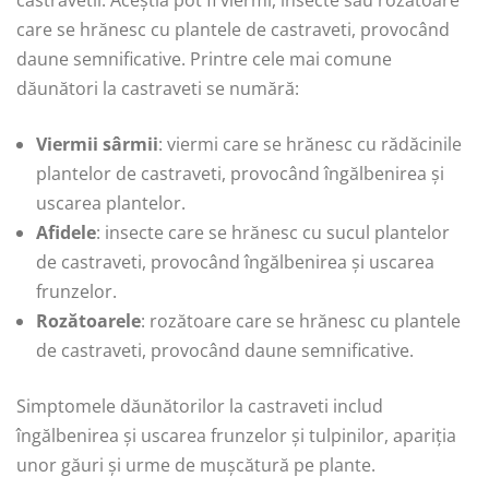
castravetii. Aceștia pot fi viermi, insecte sau rozătoare
care se hrănesc cu plantele de castraveti, provocând
daune semnificative. Printre cele mai comune
dăunători la castraveti se numără:
Viermii sârmii
: viermi care se hrănesc cu rădăcinile
plantelor de castraveti, provocând îngălbenirea și
uscarea plantelor.
Afidele
: insecte care se hrănesc cu sucul plantelor
de castraveti, provocând îngălbenirea și uscarea
frunzelor.
Rozătoarele
: rozătoare care se hrănesc cu plantele
de castraveti, provocând daune semnificative.
Simptomele dăunătorilor la castraveti includ
îngălbenirea și uscarea frunzelor și tulpinilor, apariția
unor găuri și urme de mușcătură pe plante.