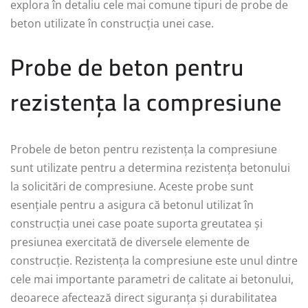
explora în detaliu cele mai comune tipuri de probe de
beton utilizate în construcția unei case.
Probe de beton pentru
rezistența la compresiune
Probele de beton pentru rezistența la compresiune
sunt utilizate pentru a determina rezistența betonului
la solicitări de compresiune. Aceste probe sunt
esențiale pentru a asigura că betonul utilizat în
construcția unei case poate suporta greutatea și
presiunea exercitată de diversele elemente de
construcție. Rezistența la compresiune este unul dintre
cele mai importante parametri de calitate ai betonului,
deoarece afectează direct siguranța și durabilitatea