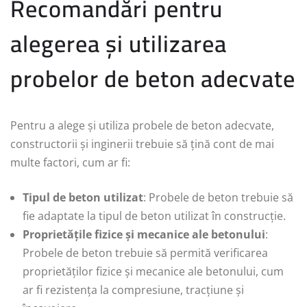
Recomandări pentru
alegerea și utilizarea
probelor de beton adecvate
Pentru a alege și utiliza probele de beton adecvate,
constructorii și inginerii trebuie să țină cont de mai
multe factori, cum ar fi:
Tipul de beton utilizat
: Probele de beton trebuie să
fie adaptate la tipul de beton utilizat în construcție.
Proprietățile fizice și mecanice ale betonului
:
Probele de beton trebuie să permită verificarea
proprietăților fizice și mecanice ale betonului, cum
ar fi rezistența la compresiune, tracțiune și