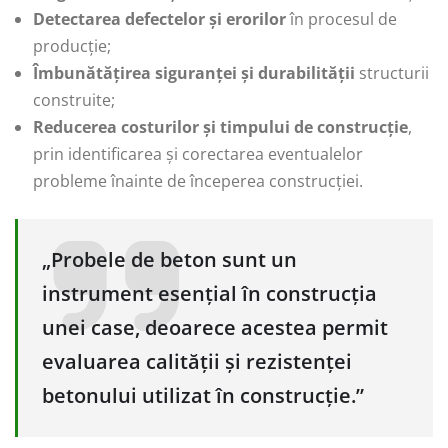
Detectarea defectelor și erorilor
în procesul de
producție;
Îmbunătățirea siguranței și durabilității
structurii
construite;
Reducerea costurilor și timpului de construcție
,
prin identificarea și corectarea eventualelor
probleme înainte de începerea construcției.
„Probele de beton sunt un
instrument esențial în construcția
unei case, deoarece acestea permit
evaluarea calității și rezistenței
betonului utilizat în construcție.”