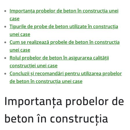
Importanța probelor de beton în construcția unei
case
Tipurile de probe de beton utilizate în construcția
unei case
Cum se realizează probele de beton în construcția
unei case
Rolul probelor de beton în asigurarea calității
construcției unei case
Concluzii și recomandări pentru utilizarea probelor
de beton în construcția unei case
Importanța probelor de
beton în construcția