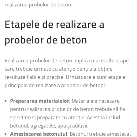
realizarea probelor de beton.
Etapele de realizare a
probelor de beton
Realizarea probelor de beton implică mai multe etape
care trebuie urmate cu atenție pentru a obține
rezultate fiabile și precise. Următoarele sunt etapele
principale de realizare a probelor de beton:
Prepararea materialelor
: Materialele necesare
pentru realizarea probelor de beton trebuie să fie
selectate și preparate cu atenție. Acestea includ
betonul, agregatele, apa și aditivii.
Amestecarea betonului
: Betonul trebuie amestecat