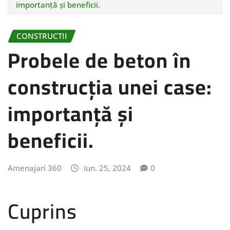
importanță și beneficii.
CONSTRUCTII
Probele de beton în
construcția unei case:
importanță și
beneficii.
Amenajari 360
iun. 25, 2024
0
Cuprins