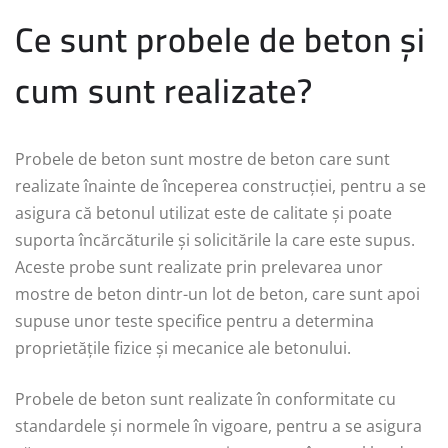
Ce sunt probele de beton și
cum sunt realizate?
Probele de beton sunt mostre de beton care sunt
realizate înainte de începerea construcției, pentru a se
asigura că betonul utilizat este de calitate și poate
suporta încărcăturile și solicitările la care este supus.
Aceste probe sunt realizate prin prelevarea unor
mostre de beton dintr-un lot de beton, care sunt apoi
supuse unor teste specifice pentru a determina
proprietățile fizice și mecanice ale betonului.
Probele de beton sunt realizate în conformitate cu
standardele și normele în vigoare, pentru a se asigura