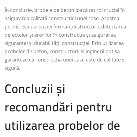
În concluzie, probele de beton joacă un rol crucial în
asigurarea calității construcției unei case. Acestea
permit evaluarea performanței structurii, detectarea
defectelor și erorilor în construcție și asigurarea
siguranței și durabilității construcției. Prin utilizarea
probelor de beton, constructorii și inginerii pot să
garanteze că construcția unei case este de calitate și
sigură.
Concluzii și
recomandări pentru
utilizarea probelor de