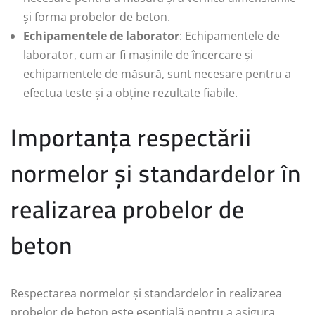
și forma probelor de beton.
Echipamentele de laborator
: Echipamentele de
laborator, cum ar fi mașinile de încercare și
echipamentele de măsură, sunt necesare pentru a
efectua teste și a obține rezultate fiabile.
Importanța respectării
normelor și standardelor în
realizarea probelor de
beton
Respectarea normelor și standardelor în realizarea
probelor de beton este esențială pentru a asigura