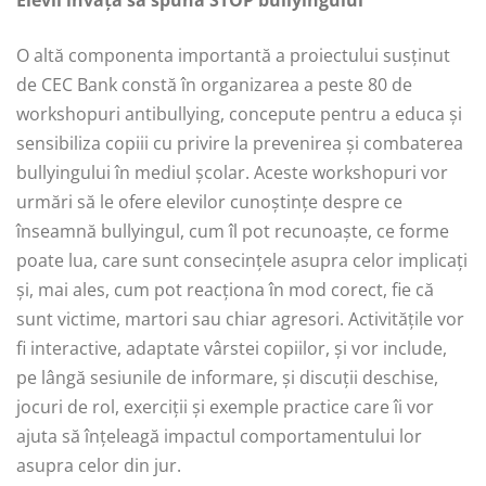
Elevii învață să spună STOP bullyingului
O altă componenta importantă a proiectului susținut
de CEC Bank constă în organizarea a peste 80 de
workshopuri antibullying, concepute pentru a educa și
sensibiliza copiii cu privire la prevenirea și combaterea
bullyingului în mediul școlar. Aceste workshopuri vor
urmări să le ofere elevilor cunoștințe despre ce
înseamnă bullyingul, cum îl pot recunoaște, ce forme
poate lua, care sunt consecințele asupra celor implicați
și, mai ales, cum pot reacționa în mod corect, fie că
sunt victime, martori sau chiar agresori. Activitățile vor
fi interactive, adaptate vârstei copiilor, și vor include,
pe lângă sesiunile de informare, și discuții deschise,
jocuri de rol, exerciții și exemple practice care îi vor
ajuta să înțeleagă impactul comportamentului lor
asupra celor din jur.