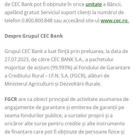
de CEC Bank pot fi obținute în orice
unitate
a Băncii,
apelând gratuit Serviciul suport clienți la numărul de
telefon 0.800.800.848 sau accesând site-ul
www.cec.ro.
Despre Grupul CEC Bank
Grupul CEC Bank a luat ființă prin preluarea, la data de
27.07.2023, de către CEC BANK S.A., a pachetului
majoritar de acțiuni (99,993%) al Fondului de Garantare
a Creditului Rural – I.F.N. S.A. (FGCR), alături de
Ministerul Agriculturii și Dezvoltării Rurale.
FGCR
are ca obiect principal de activitate asumarea de
angajamente de garantare şi emiterea de garanţii pe
seama fondurilor publice, a surselor proprii şi a
oricăror alte surse pentru credite şi alte instrumente
de finanţare care pot fi obţinute de persoane fizice şi