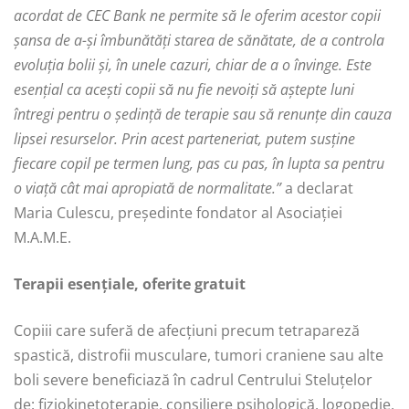
acordat de CEC Bank ne permite să le oferim acestor copii
șansa de a-și îmbunătăți starea de sănătate, de a controla
evoluția bolii și, în unele cazuri, chiar de a o învinge. Este
esențial ca acești copii să nu fie nevoiți să aștepte luni
întregi pentru o ședință de terapie sau să renunțe din cauza
lipsei resurselor. Prin acest parteneriat, putem susține
fiecare copil pe termen lung, pas cu pas, în lupta sa pentru
o viață cât mai apropiată de normalitate.”
a declarat
Maria Culescu, președinte fondator al Asociației
M.A.M.E.
Terapii esențiale, oferite gratuit
Copiii care suferă de afecțiuni precum tetrapareză
spastică, distrofii musculare, tumori craniene sau alte
boli severe beneficiază în cadrul Centrului Steluțelor
de: fiziokinetoterapie, consiliere psihologică, logopedie,