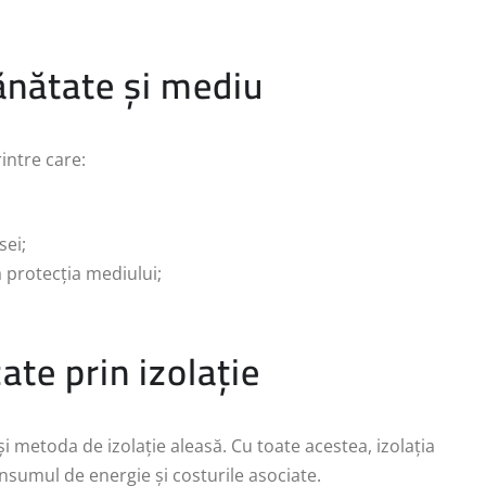
sănătate și mediu
intre care:
sei;
a protecția mediului;
ate prin izolație
 și metoda de izolație aleasă. Cu toate acestea, izolația
nsumul de energie și costurile asociate.