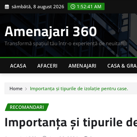
Skip
sâmbătă, 8 august 2026
1:52:42 AM
to
content
Amenajari 360
Transformă spațiul tău într-o experiență de neuitat!
ACASA
AFACERI
AMENAJARI
CASA & GR
Home
Importanța și tipurile de izolație pentru case.
RECOMANDARI
Importanța și tipurile d