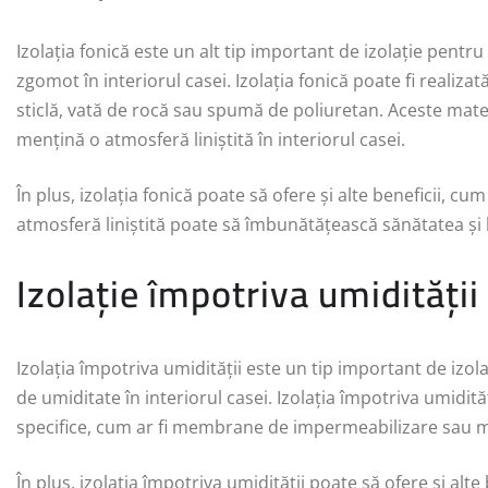
Izolația fonică este un alt tip important de izolație pent
zgomot în interiorul casei. Izolația fonică poate fi realizat
sticlă, vată de rocă sau spumă de poliuretan. Aceste mate
mențină o atmosferă liniștită în interiorul casei.
În plus, izolația fonică poate să ofere și alte beneficii, cu
atmosferă liniștită poate să îmbunătățească sănătatea și 
Izolație împotriva umidității
Izolația împotriva umidității este un tip important de izo
de umiditate în interiorul casei. Izolația împotriva umidităț
specifice, cum ar fi membrane de impermeabilizare sau ma
În plus, izolația împotriva umidității poate să ofere și alte