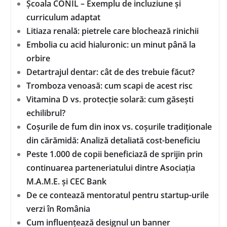
Școala CONIL – Exemplu de incluziune și
curriculum adaptat
Litiaza renală: pietrele care blochează rinichii
Embolia cu acid hialuronic: un minut până la
orbire
Detartrajul dentar: cât de des trebuie făcut?
Tromboza venoasă: cum scapi de acest risc
Vitamina D vs. protecție solară: cum găsești
echilibrul?
Coșurile de fum din inox vs. coșurile tradiționale
din cărămidă: Analiză detaliată cost-beneficiu
Peste 1.000 de copii beneficiază de sprijin prin
continuarea parteneriatului dintre Asociația
M.A.M.E. și CEC Bank
De ce contează mentoratul pentru startup-urile
verzi în România
Cum influențează designul un banner