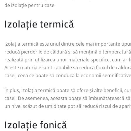
de izolație pentru case.
Izolație termică
Izolația termică este unul dintre cele mai importante tipu
reducă pierderile de căldură și să mențină o temperatură c
realizată prin utilizarea unor materiale specifice, cum ar 
Aceste materiale sunt capabile să reducă fluxul de căldur
casei, ceea ce poate să conducă la economii semnificative 
În plus, izolația termică poate să ofere și alte beneficii, c
casei. De asemenea, aceasta poate să îmbunătățească săn
un nivel scăzut de umiditate pot să reducă riscul de apariți
Izolație fonică