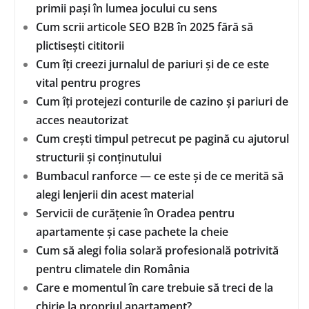
primii pași în lumea jocului cu sens
Cum scrii articole SEO B2B în 2025 fără să
plictisești cititorii
Cum îți creezi jurnalul de pariuri și de ce este
vital pentru progres
Cum îți protejezi conturile de cazino și pariuri de
acces neautorizat
Cum crești timpul petrecut pe pagină cu ajutorul
structurii și conținutului
Bumbacul ranforce — ce este și de ce merită să
alegi lenjerii din acest material
Servicii de curățenie în Oradea pentru
apartamente și case pachete la cheie
Cum să alegi folia solară profesională potrivită
pentru climatele din România
Care e momentul în care trebuie să treci de la
chirie la propriul apartament?