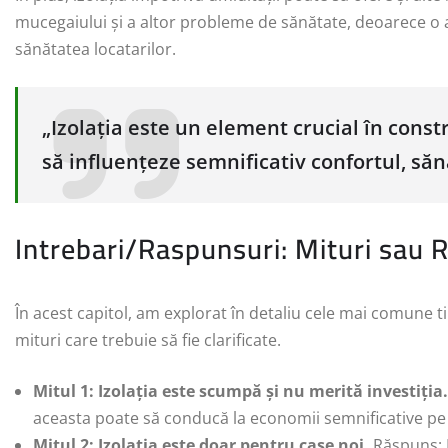
mucegaiului și a altor probleme de sănătate, deoarece o
sănătatea locatarilor.
„Izolația este un element crucial în cons
să influențeze semnificativ confortul, săn
Intrebari/Raspunsuri: Mituri sau R
În acest capitol, am explorat în detaliu cele mai comune tipu
mituri care trebuie să fie clarificate.
Mitul 1: Izolația este scumpă și nu merită investiția.
aceasta poate să conducă la economii semnificative pe
Mitul 2: Izolația este doar pentru case noi.
Răspuns: Iz