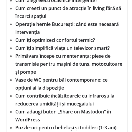
Cum alegi electrocasnice inteligente?
Cum creezi un punct de atracție în living fără să
încarci spațiul
Operație hernie București: când este necesară
intervenția
Cum îți optimizezi confortul termic?
Cum îți simplifică viața un televizor smart?
Primăvara începe cu mentenanța: piese de
transmisie pentru mașini de tuns, motocultoare
și pompe
Vase de WC pentru băi contemporane: ce
opțiuni ai la dispoziție
Cum contribuie încălzitoarele cu infraroșu la
reducerea umidității și mucegaiului
Cum adaugi buton „Share on Mastodon” în
WordPress
Puzzle-uri pentru bebeluși și toddleri (1-3 ani):