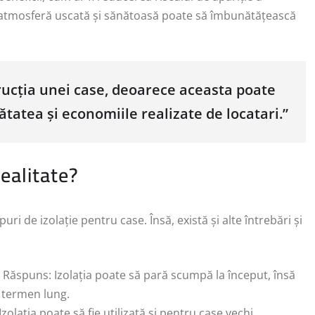
 atmosferă uscată și sănătoasă poate să îmbunătățească
trucția unei case, deoarece aceasta poate
ătatea și economiile realizate de locatari.”
ealitate?
ri de izolație pentru case. Însă, există și alte întrebări și
Răspuns: Izolația poate să pară scumpă la început, însă
 termen lung.
olația poate să fie utilizată și pentru case vechi,