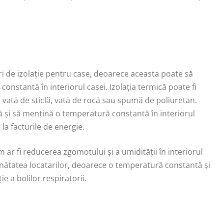
ri de izolație pentru case, deoarece aceasta poate să
onstantă în interiorul casei. Izolația termică poate fi
fi vată de sticlă, vată de rocă sau spumă de poliuretan.
ă și să mențină o temperatură constantă în interiorul
la facturile de energie.
um ar fi reducerea zgomotului și a umidității în interiorul
ătatea locatarilor, deoarece o temperatură constantă și
e a bolilor respiratorii.