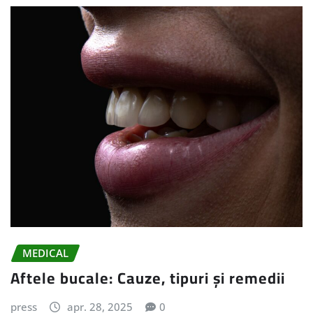
MEDICAL
Aftele bucale: Cauze, tipuri și remedii
press
apr. 28, 2025
0