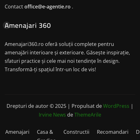
Contact
office@e-agentie.ro
.
Amenajari 360
Amenajari360.ro oferă soluții complete pentru
amenajări interioare și exterioare. Găsește inspirație,
sfaturi practice și cele mai noi tendințe în design.
Transformă-ți spațiul într-un loc de vis!
Drepturi de autor © 2025 | Propulsat de
WordPress
|
Irvine News
de
ThemeArile
Amenajari
Casa &
Constructii
Recomandari
D