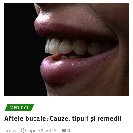
MEDICAL
Aftele bucale: Cauze, tipuri și remedii
press
apr. 28, 2025
0