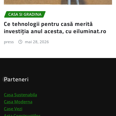
CASA SI GRADINA
Ce tehnologii pentru casă merită
investiția anul acesta, cu eiluminat.ro
press
mai 28, 2026
Parteneri
Casa Sustenabila
Casa Moderna
Case Vezi
Arta Constructiilor