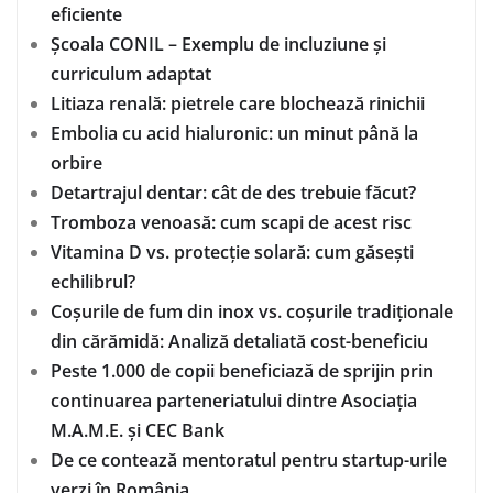
eficiente
Școala CONIL – Exemplu de incluziune și
curriculum adaptat
Litiaza renală: pietrele care blochează rinichii
Embolia cu acid hialuronic: un minut până la
orbire
Detartrajul dentar: cât de des trebuie făcut?
Tromboza venoasă: cum scapi de acest risc
Vitamina D vs. protecție solară: cum găsești
echilibrul?
Coșurile de fum din inox vs. coșurile tradiționale
din cărămidă: Analiză detaliată cost-beneficiu
Peste 1.000 de copii beneficiază de sprijin prin
continuarea parteneriatului dintre Asociația
M.A.M.E. și CEC Bank
De ce contează mentoratul pentru startup-urile
verzi în România