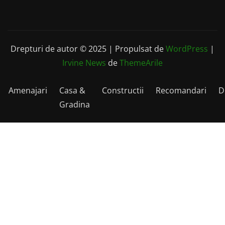
Drepturi de autor © 2025 | Propulsat de
WordPress
|
Irvine News
de
ThemeArile
Amenajari
Casa &
Constructii
Recomandari
D
Gradina