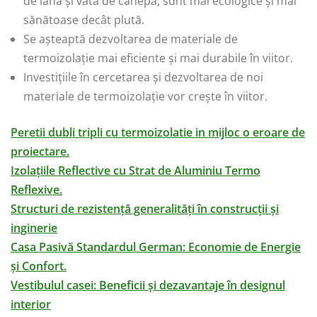
de lână și vata de cânepă, sunt mai ecologice și mai
sănătoase decât plută.
Se așteaptă dezvoltarea de materiale de
termoizolație mai eficiente și mai durabile în viitor.
Investițiile în cercetarea și dezvoltarea de noi
materiale de termoizolație vor crește în viitor.
Peretii dubli tripli cu termoizolatie in mijloc o eroare de
proiectare.
Izolațiile Reflective cu Strat de Aluminiu Termo
Reflexive.
Structuri de rezistență generalități în construcții și
inginerie
Casa Pasivă Standardul German: Economie de Energie
și Confort.
Vestibulul casei: Beneficii și dezavantaje în designul
interior