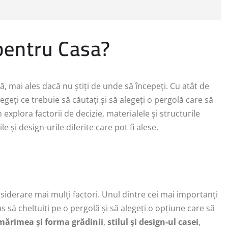
pentru Casa?
ă, mai ales dacă nu știți de unde să începeți. Cu atât de
egeți ce trebuie să căutați și să alegeți o pergolă care să
m explora factorii de decizie, materialele și structurile
e și design-urile diferite care pot fi alese.
nsiderare mai mulți factori. Unul dintre cei mai importanți
us să cheltuiți pe o pergolă și să alegeți o opțiune care să
mărimea și forma grădinii
,
stilul și design-ul casei
,