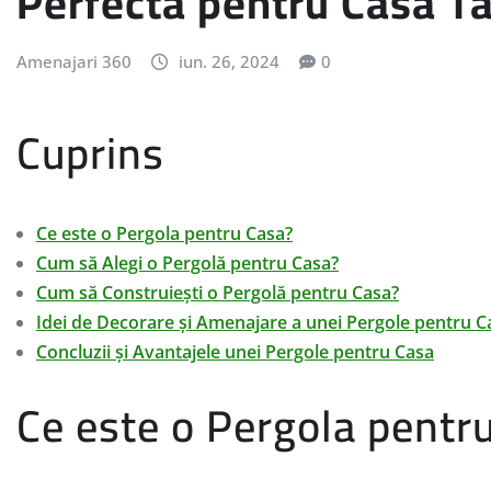
Perfectă pentru Casa T
Amenajari 360
iun. 26, 2024
0
Cuprins
Ce este o Pergola pentru Casa?
Cum să Alegi o Pergolă pentru Casa?
Cum să Construiești o Pergolă pentru Casa?
Idei de Decorare și Amenajare a unei Pergole pentru C
Concluzii și Avantajele unei Pergole pentru Casa
Ce este o Pergola pentr