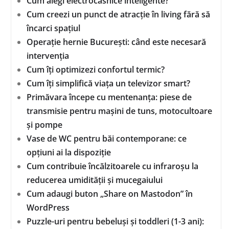
Cum alegi electrocasnice inteligente?
Cum creezi un punct de atracție în living fără să
încarci spațiul
Operație hernie București: când este necesară
intervenția
Cum îți optimizezi confortul termic?
Cum îți simplifică viața un televizor smart?
Primăvara începe cu mentenanța: piese de
transmisie pentru mașini de tuns, motocultoare
și pompe
Vase de WC pentru băi contemporane: ce
opțiuni ai la dispoziție
Cum contribuie încălzitoarele cu infraroșu la
reducerea umidității și mucegaiului
Cum adaugi buton „Share on Mastodon” în
WordPress
Puzzle-uri pentru bebeluși și toddleri (1-3 ani):