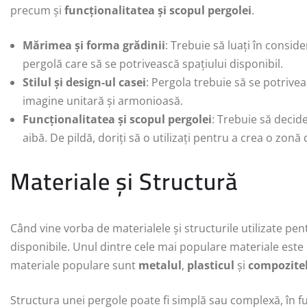
precum și
funcționalitatea și scopul pergolei
.
Mărimea și forma grădinii
: Trebuie să luați în consid
pergolă care să se potrivească spațiului disponibil.
Stilul și design-ul casei
: Pergola trebuie să se potriveas
imagine unitară și armonioasă.
Funcționalitatea și scopul pergolei
: Trebuie să decide
aibă. De pildă, doriți să o utilizați pentru a crea o zo
Materiale și Structură
Când vine vorba de materialele și structurile utilizate pe
disponibile. Unul dintre cele mai populare materiale este
materiale populare sunt
metalul
,
plasticul
și
compozite
Structura unei pergole poate fi simplă sau complexă, în fun