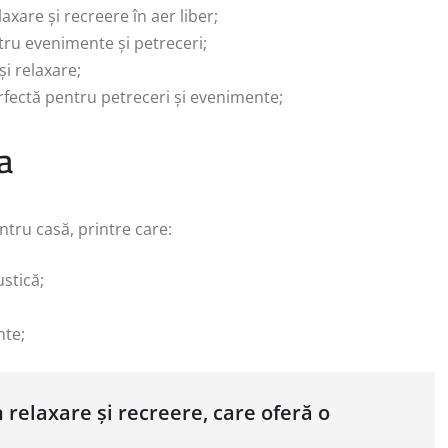
axare și recreere în aer liber;
tru evenimente și petreceri;
i relaxare;
rfectă pentru petreceri și evenimente;
a
ntru casă, printre care:
ustică;
nte;
 relaxare și recreere, care oferă o