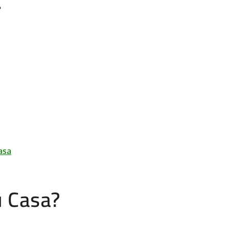
a
asa
u Casa?