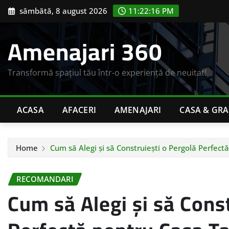
Skip
sâmbătă, 8 august 2026
11:22:17 PM
to
content
Amenajari 360
Transformă spațiul tău într-o experiență de neuitat!
ACASA
AFACERI
AMENAJARI
CASA & GR
Home
Cum să Alegi și să Construiești o Pergolă Perfect
RECOMANDARI
Cum să Alegi și să Cons