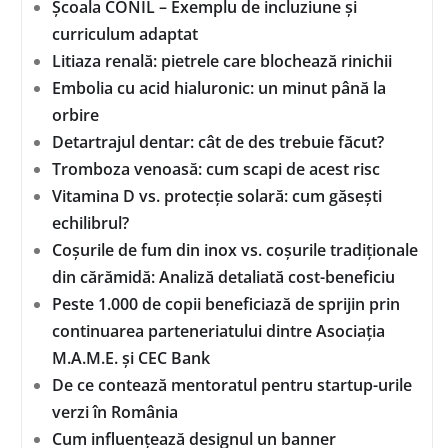
Școala CONIL – Exemplu de incluziune și
curriculum adaptat
Litiaza renală: pietrele care blochează rinichii
Embolia cu acid hialuronic: un minut până la
orbire
Detartrajul dentar: cât de des trebuie făcut?
Tromboza venoasă: cum scapi de acest risc
Vitamina D vs. protecție solară: cum găsești
echilibrul?
Coșurile de fum din inox vs. coșurile tradiționale
din cărămidă: Analiză detaliată cost-beneficiu
Peste 1.000 de copii beneficiază de sprijin prin
continuarea parteneriatului dintre Asociația
M.A.M.E. și CEC Bank
De ce contează mentoratul pentru startup-urile
verzi în România
Cum influențează designul un banner