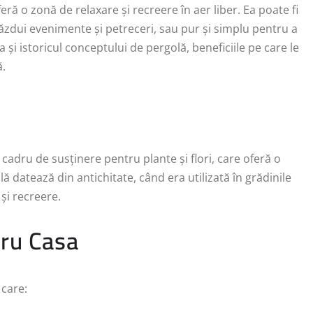
ră o zonă de relaxare și recreere în aer liber. Ea poate fi
ăzdui evenimente și petreceri, sau pur și simplu pentru a
 și istoricul conceptului de pergolă, beneficiile pe care le
ă.
cadru de susținere pentru plante și flori, care oferă o
 datează din antichitate, când era utilizată în grădinile
și recreere.
tru Casa
 care: