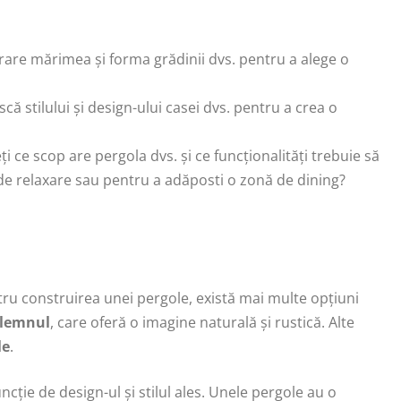
erare mărimea și forma grădinii dvs. pentru a alege o
că stilului și design-ului casei dvs. pentru a crea o
ți ce scop are pergola dvs. și ce funcționalități trebuie să
nă de relaxare sau pentru a adăposti o zonă de dining?
ntru construirea unei pergole, există mai multe opțiuni
lemnul
, care oferă o imagine naturală și rustică. Alte
le
.
cție de design-ul și stilul ales. Unele pergole au o