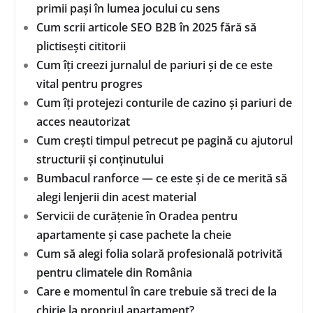
primii pași în lumea jocului cu sens
Cum scrii articole SEO B2B în 2025 fără să
plictisești cititorii
Cum îți creezi jurnalul de pariuri și de ce este
vital pentru progres
Cum îți protejezi conturile de cazino și pariuri de
acces neautorizat
Cum crești timpul petrecut pe pagină cu ajutorul
structurii și conținutului
Bumbacul ranforce — ce este și de ce merită să
alegi lenjerii din acest material
Servicii de curățenie în Oradea pentru
apartamente și case pachete la cheie
Cum să alegi folia solară profesională potrivită
pentru climatele din România
Care e momentul în care trebuie să treci de la
chirie la propriul apartament?