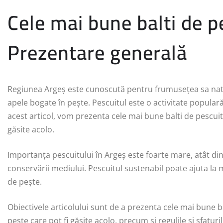
Cele mai bune balti de p
Prezentare generală
Regiunea Argeș este cunoscută pentru frumusețea sa natur
apele bogate în pește. Pescuitul este o activitate populară î
acest articol, vom prezenta cele mai bune balti de pescuit d
găsite acolo.
Importanța pescuitului în Argeș este foarte mare, atât di
conservării mediului. Pescuitul sustenabil poate ajuta la m
de pește.
Obiectivele articolului sunt de a prezenta cele mai bune bal
pește care pot fi găsite acolo, precum și regulile și sfatur