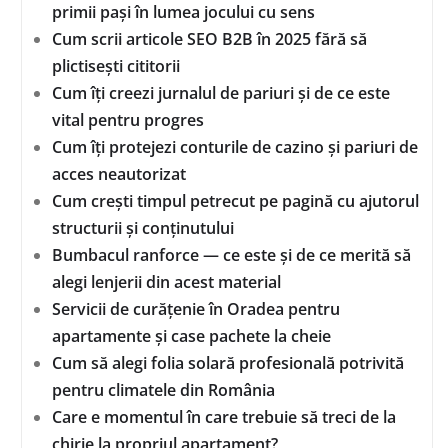
primii pași în lumea jocului cu sens
Cum scrii articole SEO B2B în 2025 fără să
plictisești cititorii
Cum îți creezi jurnalul de pariuri și de ce este
vital pentru progres
Cum îți protejezi conturile de cazino și pariuri de
acces neautorizat
Cum crești timpul petrecut pe pagină cu ajutorul
structurii și conținutului
Bumbacul ranforce — ce este și de ce merită să
alegi lenjerii din acest material
Servicii de curățenie în Oradea pentru
apartamente și case pachete la cheie
Cum să alegi folia solară profesională potrivită
pentru climatele din România
Care e momentul în care trebuie să treci de la
chirie la propriul apartament?