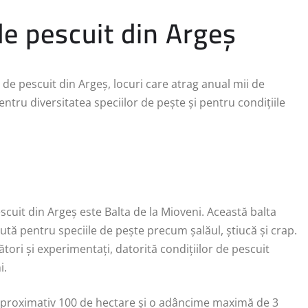
de pescuit din Argeș
de pescuit din Argeș, locuri care atrag anual mii de
pentru diversitatea speciilor de pește și pentru condițiile
cuit din Argeș este Balta de la Mioveni. Această balta
ută pentru speciile de pește precum șalăul, știucă și crap.
ători și experimentați, datorită condițiilor de pescuit
i.
de aproximativ 100 de hectare și o adâncime maximă de 3