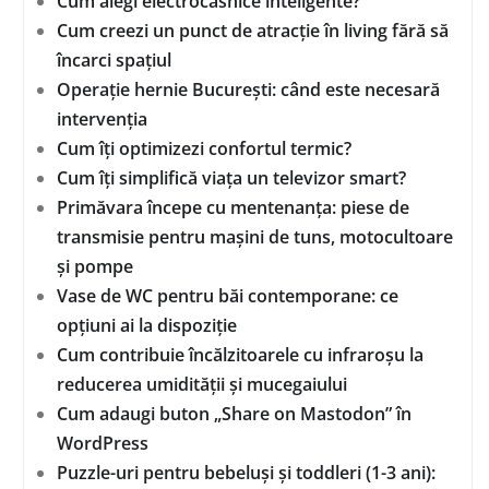
Cum alegi electrocasnice inteligente?
Cum creezi un punct de atracție în living fără să
încarci spațiul
Operație hernie București: când este necesară
intervenția
Cum îți optimizezi confortul termic?
Cum îți simplifică viața un televizor smart?
Primăvara începe cu mentenanța: piese de
transmisie pentru mașini de tuns, motocultoare
și pompe
Vase de WC pentru băi contemporane: ce
opțiuni ai la dispoziție
Cum contribuie încălzitoarele cu infraroșu la
reducerea umidității și mucegaiului
Cum adaugi buton „Share on Mastodon” în
WordPress
Puzzle-uri pentru bebeluși și toddleri (1-3 ani):