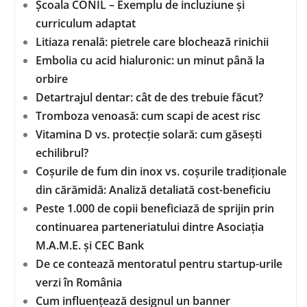
Școala CONIL – Exemplu de incluziune și
curriculum adaptat
Litiaza renală: pietrele care blochează rinichii
Embolia cu acid hialuronic: un minut până la
orbire
Detartrajul dentar: cât de des trebuie făcut?
Tromboza venoasă: cum scapi de acest risc
Vitamina D vs. protecție solară: cum găsești
echilibrul?
Coșurile de fum din inox vs. coșurile tradiționale
din cărămidă: Analiză detaliată cost-beneficiu
Peste 1.000 de copii beneficiază de sprijin prin
continuarea parteneriatului dintre Asociația
M.A.M.E. și CEC Bank
De ce contează mentoratul pentru startup-urile
verzi în România
Cum influențează designul un banner