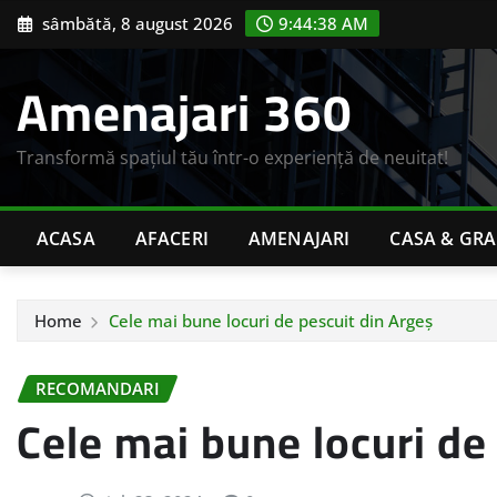
Skip
sâmbătă, 8 august 2026
9:44:39 AM
to
content
Amenajari 360
Transformă spațiul tău într-o experiență de neuitat!
ACASA
AFACERI
AMENAJARI
CASA & GR
Home
Cele mai bune locuri de pescuit din Argeș
RECOMANDARI
Cele mai bune locuri de