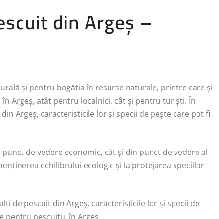
escuit din Argeș –
ală și pentru bogăția în resurse naturale, printre care și
n Argeș, atât pentru localnici, cât și pentru turiști. În
in Argeș, caracteristicile lor și specii de pește care pot fi
n punct de vedere economic, cât și din punct de vedere al
enținerea echilibrului ecologic și la protejarea speciilor
ti de pescuit din Argeș, caracteristicile lor și specii de
ile pentru pescuitul în Argeș.