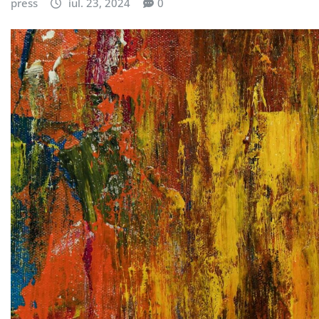
press
iul. 23, 2024
0