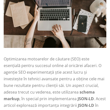
Optimizarea motoarelor de căutare (SEO) este
esențială pentru succesul online al oricărei afaceri. O
agenție SEO experimentață știe acest lucru și
investește în tehnici avansate pentru a obține cele mai
bune rezultate pentru clienții săi. Un aspect crucial,
adesea trecut cu vederea, este utilizarea
schema
markup
, în special prin implementarea
JSON-LD
. Acest
articol explorează importanța integrării
JSON-LD
în