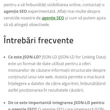
pentru a vă îmbunătăți vizibilitatea online, contactați o
agenție SEO
experimentată. Aflați mai multe despre
serviciile noastre de
agenție SEO
și cum vă putem ajuta
să vă atingeți obiectivele.
Întrebări frecvente
Ce este JSON-LD?
JSON-LD (JSON-LD for Linking Data)
este un format de date utilizat pentru a oferi
motoarelor de căutare informații structurate despre
conținutul unui site web. Acesta permite o mai bună
înțelegere a datelor de către algoritmi, îmbunătățind
astfel poziționarea în rezultatele căutării.
De ce este importantă integrarea JSON-LD pentru
o agenție SEO?
O agenție SEO care integrează JSON-