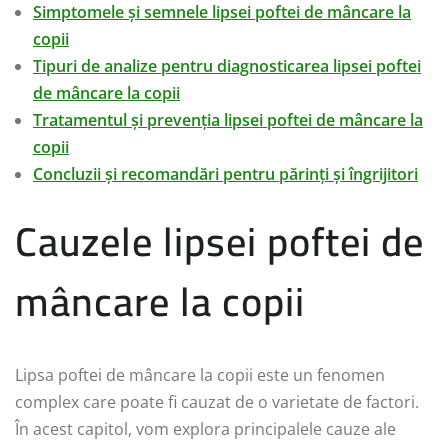
Simptomele și semnele lipsei poftei de mâncare la
copii
Tipuri de analize pentru diagnosticarea lipsei poftei
de mâncare la copii
Tratamentul și prevenția lipsei poftei de mâncare la
copii
Concluzii și recomandări pentru părinți și îngrijitori
Cauzele lipsei poftei de
mâncare la copii
Lipsa poftei de mâncare la copii este un fenomen
complex care poate fi cauzat de o varietate de factori.
În acest capitol, vom explora principalele cauze ale