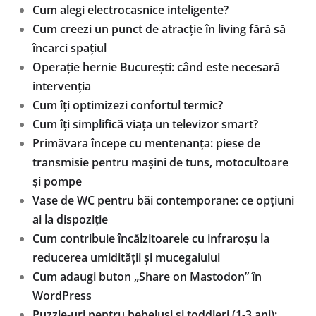
Cum alegi electrocasnice inteligente?
Cum creezi un punct de atracție în living fără să
încarci spațiul
Operație hernie București: când este necesară
intervenția
Cum îți optimizezi confortul termic?
Cum îți simplifică viața un televizor smart?
Primăvara începe cu mentenanța: piese de
transmisie pentru mașini de tuns, motocultoare
și pompe
Vase de WC pentru băi contemporane: ce opțiuni
ai la dispoziție
Cum contribuie încălzitoarele cu infraroșu la
reducerea umidității și mucegaiului
Cum adaugi buton „Share on Mastodon” în
WordPress
Puzzle-uri pentru bebeluși și toddleri (1-3 ani):