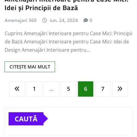
Idei și Principii de Bază
Amenajari 360
iun. 24, 2024
0
Cuprins Amenajări Interioare pentru Case Mici: Principii
de Bază Amenajări Interioare pentru Case Mici: Idei de
Design Amenajări Interioare pentru…
CITEȘTE MAI MULT
Paginație
1
…
5
6
7
articole
CAUTĂ