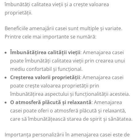
îmbunătăți calitatea vieții și a crește valoarea
proprietății.
Beneficiile amenajării casei sunt multiple și variate.
Printre cele mai importante se numără:
Îmbunătățirea calității vieții
: Amenajarea casei
poate îmbunătăți calitatea vieții prin crearea unui
mediu confortabil și funcțional.
Creșterea valorii proprietății
: Amenajarea casei
poate crește valoarea proprietății prin
îmbunătățirea aspectului și funcționalității acesteia.
O atmosferă plăcută și relaxantă
: Amenajarea
casei poate oferi o atmosferă plăcută și relaxantă,
care să îmbunătățească starea de spirit și sănătatea.
Importanța personalizării în amenajarea casei este de