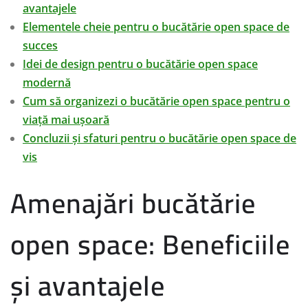
avantajele
Elementele cheie pentru o bucătărie open space de
succes
Idei de design pentru o bucătărie open space
modernă
Cum să organizezi o bucătărie open space pentru o
viață mai ușoară
Concluzii și sfaturi pentru o bucătărie open space de
vis
Amenajări bucătărie
open space: Beneficiile
și avantajele