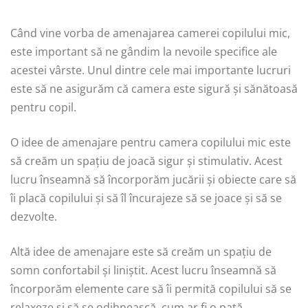
Când vine vorba de amenajarea camerei copilului mic,
este important să ne gândim la nevoile specifice ale
acestei vârste. Unul dintre cele mai importante lucruri
este să ne asigurăm că camera este sigură și sănătoasă
pentru copil.
O idee de amenajare pentru camera copilului mic este
să creăm un spațiu de joacă sigur și stimulativ. Acest
lucru înseamnă să încorporăm jucării și obiecte care să
îi placă copilului și să îl încurajeze să se joace și să se
dezvolte.
Altă idee de amenajare este să creăm un spațiu de
somn confortabil și liniștit. Acest lucru înseamnă să
încorporăm elemente care să îi permită copilului să se
relaxeze și să se odihnească, cum ar fi o pată