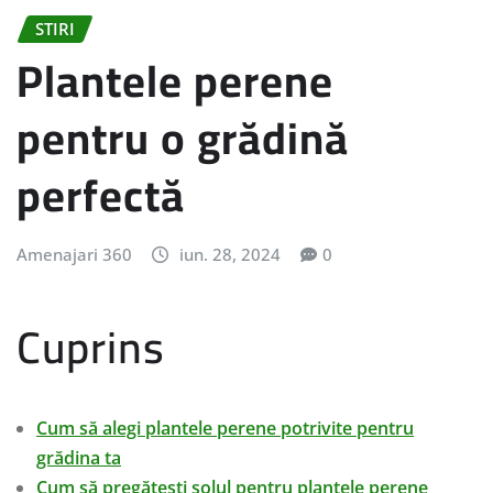
STIRI
Plantele perene
pentru o grădină
perfectă
Amenajari 360
iun. 28, 2024
0
Cuprins
Cum să alegi plantele perene potrivite pentru
grădina ta
Cum să pregătești solul pentru plantele perene