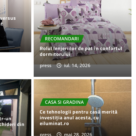
 versus
nt
RECOMANDARI
Rolul lenjeriilor de pat în confortul
dormitorului
press
iul. 14, 2026
ctrocasnice inteligente?
CASA SI GRADINA
0
Ce tehnologii pentru casă merită
investiția anul acesta, cu
tr-un
eiluminat.ro
chideri din
press
mai 28, 2026