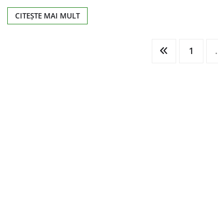
CITEȘTE MAI MULT
Paginație
1
articole