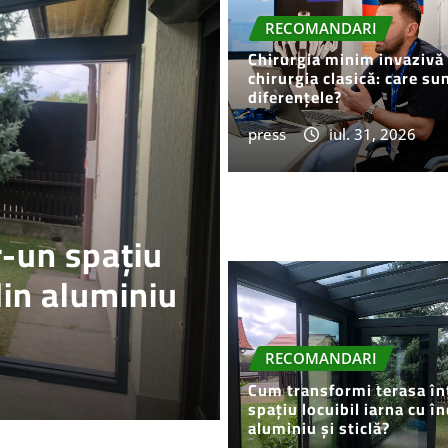
RECOMANDARI
Chirurgia minim invazivă
chirurgia clasică: care su
diferențele?
press
iul. 31, 2026
merită
RECOMANDARI
eiluminat.ro
Cum alegi ele
press
mai 25, 2026
RECOMANDARI
Cum transformi terasa în
spațiu locuibil iarna cu în
aluminiu și sticlă?