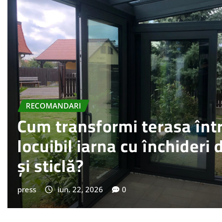
CASA SI GRADINA
Ce tehnologii pentru casă 
investiția anul acesta, cu 
press
mai 28, 2026
0