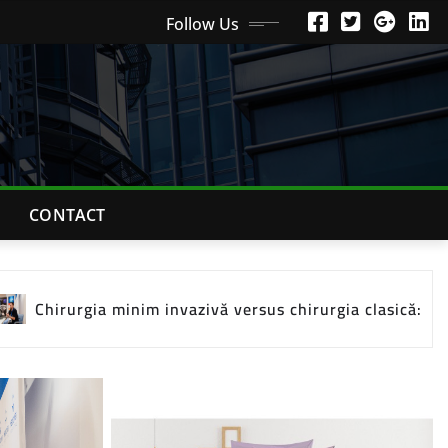
Follow Us
CONTACT
inim invazivă versus chirurgia clasică: care sunt diferenț