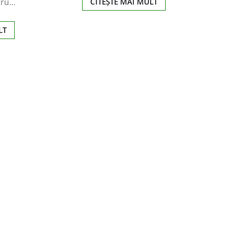
ntru…
CITEȘTE MAI MULT
LT