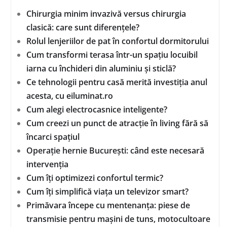
Chirurgia minim invazivă versus chirurgia
clasică: care sunt diferențele?
Rolul lenjeriilor de pat în confortul dormitorului
Cum transformi terasa într-un spațiu locuibil
iarna cu închideri din aluminiu și sticlă?
Ce tehnologii pentru casă merită investiția anul
acesta, cu eiluminat.ro
Cum alegi electrocasnice inteligente?
Cum creezi un punct de atracție în living fără să
încarci spațiul
Operație hernie București: când este necesară
intervenția
Cum îți optimizezi confortul termic?
Cum îți simplifică viața un televizor smart?
Primăvara începe cu mentenanța: piese de
transmisie pentru mașini de tuns, motocultoare