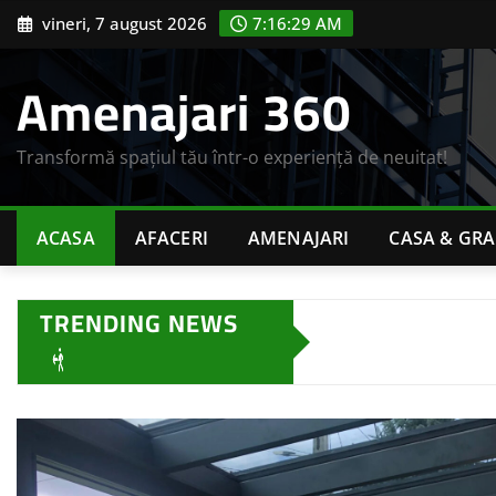
Skip
vineri, 7 august 2026
7:16:31 AM
to
content
Amenajari 360
Transformă spațiul tău într-o experiență de neuitat!
ACASA
AFACERI
AMENAJARI
CASA & GR
TRENDING NEWS