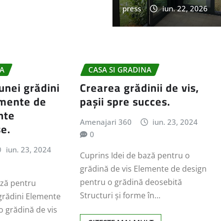
press
iun. 22, 2026
NA
CASA SI GRADINA
nei grădini
Crearea grădinii de vis,
emente de
pașii spre succes.
nte
Amenajari 360
iun. 23, 2024
e.
0
iun. 23, 2024
Cuprins Idei de bază pentru o
grădină de vis Elemente de design
pentru o grădină deosebită
ază pentru
Structuri și forme în…
grădini Elemente
o grădină de vis