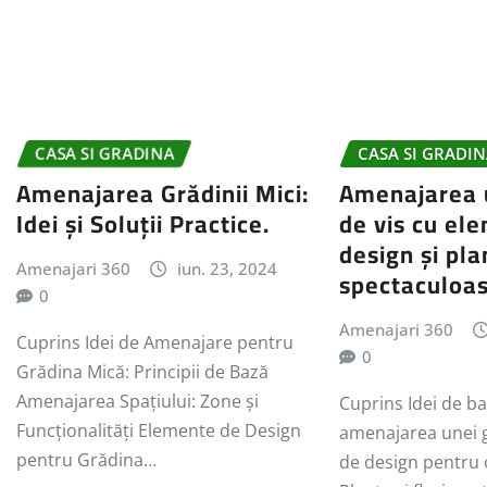
CASA SI GRADINA
CASA SI GRADI
Amenajarea Grădinii Mici:
Amenajarea u
Idei și Soluții Practice.
de vis cu el
design și pla
Amenajari 360
iun. 23, 2024
spectaculoas
0
Amenajari 360
Cuprins Idei de Amenajare pentru
0
Grădina Mică: Principii de Bază
Amenajarea Spațiului: Zone și
Cuprins Idei de b
Funcționalități Elemente de Design
amenajarea unei 
pentru Grădina…
de design pentru 